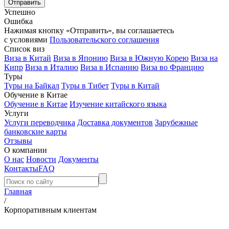
Успешно
Ошибка
Нажимая кнопку «Отправить», вы соглашаетесь
с условиями
Пользовательского соглашения
Список виз
Виза в Китай
Виза в Японию
Виза в Южную Корею
Виза на
Кипр
Виза в Италию
Виза в Испанию
Виза во Францию
Туры
Туры на Байкал
Туры в Тибет
Туры в Китай
Обучение в Китае
Обучение в Китае
Изучение китайского языка
Услуги
Услуги переводчика
Доставка документов
Зарубежные
банковские карты
Отзывы
О компании
О нас
Новости
Документы
Контакты
FAQ
Главная
/
Корпоративным клиентам